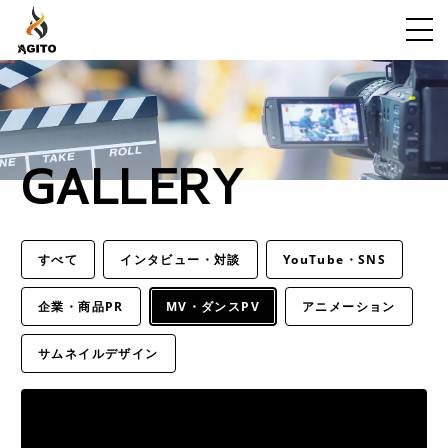
ABOUT
WORK
GALLERY
FLOW
VOICE
GALLERY
すべて
インタビュー・対談
YouTube・SNS
FAQ
企業・商品PR
MV・ダンスPV
アニメーション
NEWS
サムネイルデザイン
CONTENTS
CONTACT