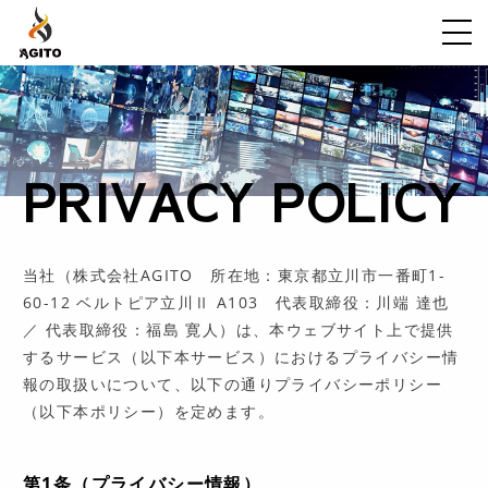
ABOUT
WORK
PRIVACY POLICY
FLOW
VOICE
当社（株式会社AGITO 所在地：東京都立川市一番町1-
GALLERY
60-12 ベルトピア立川Ⅱ A103 代表取締役：川端 達也
FAQ
／ 代表取締役：福島 寛人）は、本ウェブサイト上で提供
するサービス（以下本サービス）におけるプライバシー情
NEWS
報の取扱いについて、以下の通りプライバシーポリシー
CONTENTS
（以下本ポリシー）を定めます。
CONTACT
第1条（プライバシー情報）