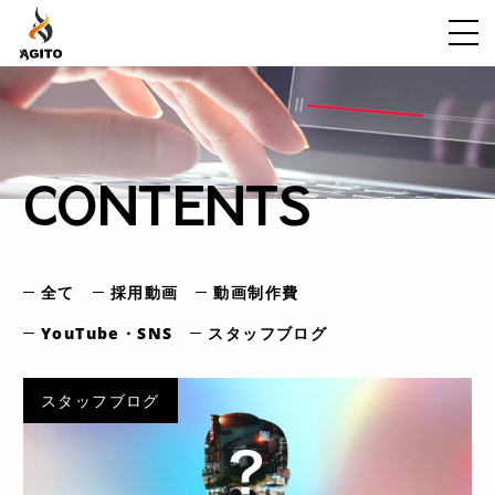
ABOUT
WORK
CONTENTS
FLOW
VOICE
GALLERY
全て
採用動画
動画制作費
FAQ
YouTube・SNS
スタッフブログ
NEWS
スタッフブログ
CONTENTS
CONTACT